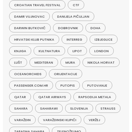
CROATIAN TRAVEL FESTIVAL
CTF
DAMIR VUJNOVAC
DANIJELA PIČULJAN
DARWIN BUTKOVIĆ
DOBROVNIK
DOHA
HRVATSKI KLUB PUTNIKA
INTERREG
IZBJEGLICE
KNJIGA
KULTNATURA
LIPOT
LONDON
LUŠT
MEDITERAN
MURA
NIKOLA HORVAT
OCEANORCHIDS
ORIJENTACIJE
PASSENGER.COM.HR
PUTOPIS
PUTOVANJE
QATAR
QATAR AIRWAYS
RAPSODIJA METALA
SAHARA
SAHARAWI
SLOVENIJA
STRAUSS
VARAŽDIN
VARAŽDINSKI KLIPIĆI
VERŽEJ
ZAPADNA SAHARA
ZELENOŽELIMO