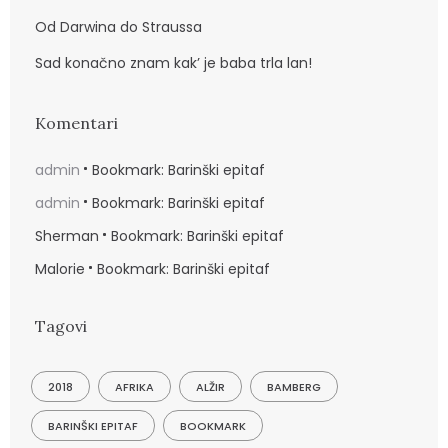
Od Darwina do Straussa
Sad konačno znam kak’ je baba trla lan!
Komentari
admin
Bookmark: Barinški epitaf
admin
Bookmark: Barinški epitaf
Sherman
Bookmark: Barinški epitaf
Malorie
Bookmark: Barinški epitaf
Tagovi
2018
AFRIKA
ALŽIR
BAMBERG
BARINŠKI EPITAF
BOOKMARK