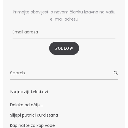
Primajte obavijesti o novom članku izravno na Vašu
e-mail adresu
E
m
a
i
l
a
Search
d
for:
r
e
Najnoviji tekstovi
s
a
Daleko od očiju…
Slijepi putnici Kurdistana
Kap nafte za kap vode