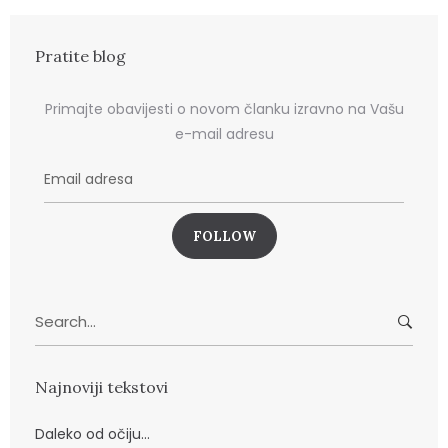
Pratite blog
Primajte obavijesti o novom članku izravno na Vašu
e-mail adresu
E
m
a
i
l
a
Search
d
for:
r
e
Najnoviji tekstovi
s
a
Daleko od očiju…