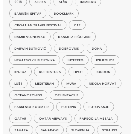
2018
AFRIKA
ALŽIR
BAMBERG
BARINŠKI EPITAF
BOOKMARK
CROATIAN TRAVEL FESTIVAL
CTF
DAMIR VUJNOVAC
DANIJELA PIČULJAN
DARWIN BUTKOVIĆ
DOBROVNIK
DOHA
HRVATSKI KLUB PUTNIKA
INTERREG
IZBJEGLICE
KNJIGA
KULTNATURA
LIPOT
LONDON
LUŠT
MEDITERAN
MURA
NIKOLA HORVAT
OCEANORCHIDS
ORIJENTACIJE
PASSENGER.COM.HR
PUTOPIS
PUTOVANJE
QATAR
QATAR AIRWAYS
RAPSODIJA METALA
SAHARA
SAHARAWI
SLOVENIJA
STRAUSS