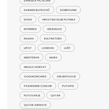
DANIJELA PIČULJAN
DARWIN BUTKOVIĆ
DOBROVNIK
DOHA
HRVATSKI KLUB PUTNIKA
INTERREG
IZBJEGLICE
KNJIGA
KULTNATURA
LIPOT
LONDON
LUŠT
MEDITERAN
MURA
NIKOLA HORVAT
OCEANORCHIDS
ORIJENTACIJE
PASSENGER.COM.HR
PUTOPIS
PUTOVANJE
QATAR
QATAR AIRWAYS