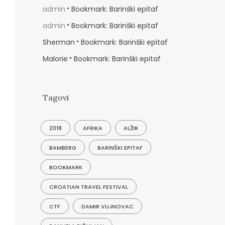
admin
Bookmark: Barinški epitaf
admin
Bookmark: Barinški epitaf
Sherman
Bookmark: Barinški epitaf
Malorie
Bookmark: Barinški epitaf
Tagovi
2018
AFRIKA
ALŽIR
BAMBERG
BARINŠKI EPITAF
BOOKMARK
CROATIAN TRAVEL FESTIVAL
CTF
DAMIR VUJNOVAC