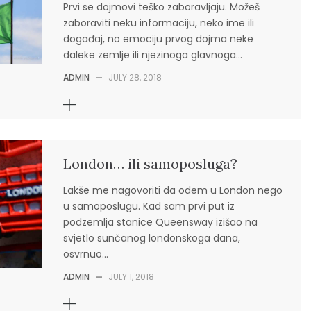
Prvi se dojmovi teško zaboravljaju. Možeš
zaboraviti neku informaciju, neko ime ili
događaj, no emociju prvog dojma neke
daleke zemlje ili njezinoga glavnoga…
ADMIN
—
JULY 28, 2018
London… ili samoposluga?
Lakše me nagovoriti da odem u London nego
u samoposlugu. Kad sam prvi put iz
podzemlja stanice Queensway izišao na
svjetlo sunčanog londonskoga dana,
osvrnuo…
ADMIN
—
JULY 1, 2018