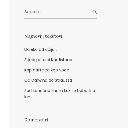
d
Search
r
for:
e
s
a
Najnoviji tekstovi
Daleko od očiju…
Slijepi putnici Kurdistana
Kap nafte za kap vode
Od Darwina do Straussa
Sad konačno znam kak’ je baba trla
lan!
Komentari