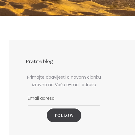
Pratite blog
Primajte obavijesti o novom članku
izravno na Vašu e-mail adresu
E
m
a
i
l
a