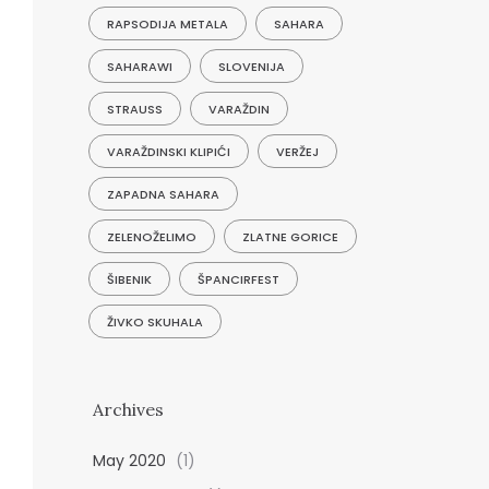
RAPSODIJA METALA
SAHARA
SAHARAWI
SLOVENIJA
STRAUSS
VARAŽDIN
VARAŽDINSKI KLIPIĆI
VERŽEJ
ZAPADNA SAHARA
ZELENOŽELIMO
ZLATNE GORICE
ŠIBENIK
ŠPANCIRFEST
ŽIVKO SKUHALA
Archives
May 2020
(1)