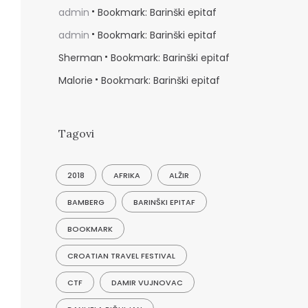
admin
Bookmark: Barinški epitaf
admin
Bookmark: Barinški epitaf
Sherman
Bookmark: Barinški epitaf
Malorie
Bookmark: Barinški epitaf
Tagovi
2018
AFRIKA
ALŽIR
BAMBERG
BARINŠKI EPITAF
BOOKMARK
CROATIAN TRAVEL FESTIVAL
CTF
DAMIR VUJNOVAC