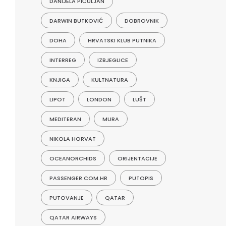
DANIJELA PIČULJAN
DARWIN BUTKOVIĆ
DOBROVNIK
DOHA
HRVATSKI KLUB PUTNIKA
INTERREG
IZBJEGLICE
KNJIGA
KULTNATURA
LIPOT
LONDON
LUŠT
MEDITERAN
MURA
NIKOLA HORVAT
OCEANORCHIDS
ORIJENTACIJE
PASSENGER.COM.HR
PUTOPIS
PUTOVANJE
QATAR
QATAR AIRWAYS