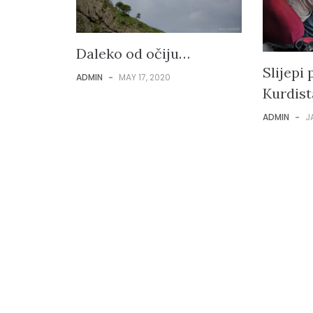
Daleko od očiju…
Slijepi 
ADMIN
-
MAY 17, 2020
Kurdis
ADMIN
-
J