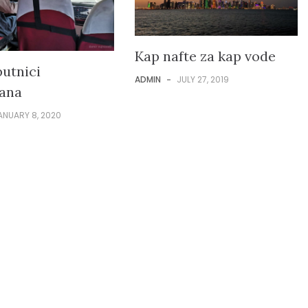
Kap nafte za kap vode
putnici
ADMIN
-
JULY 27, 2019
tana
ANUARY 8, 2020