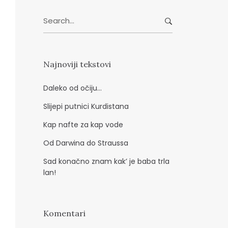
d
Search
r
for:
e
s
a
Najnoviji tekstovi
Daleko od očiju…
Slijepi putnici Kurdistana
Kap nafte za kap vode
Od Darwina do Straussa
Sad konačno znam kak’ je baba trla
lan!
Komentari