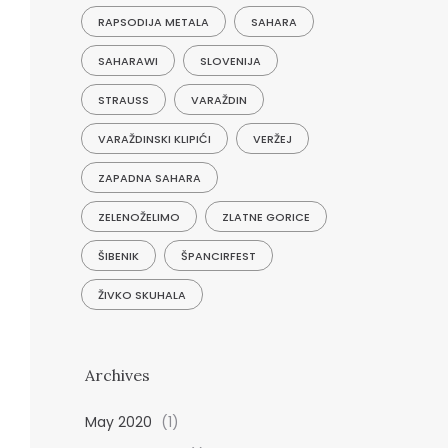
RAPSODIJA METALA
SAHARA
SAHARAWI
SLOVENIJA
STRAUSS
VARAŽDIN
VARAŽDINSKI KLIPIĆI
VERŽEJ
ZAPADNA SAHARA
ZELENOŽELIMO
ZLATNE GORICE
ŠIBENIK
ŠPANCIRFEST
ŽIVKO SKUHALA
Archives
May 2020
(1)