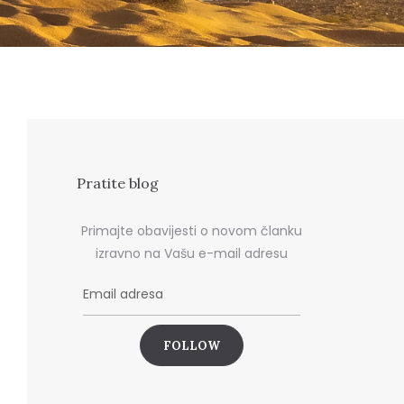
Pratite blog
Primajte obavijesti o novom članku
izravno na Vašu e-mail adresu
E
m
a
i
l
a