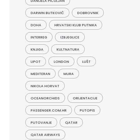
DANIJELA PIČULJAN
DARWIN BUTKOVIĆ
DOBROVNIK
DOHA
HRVATSKI KLUB PUTNIKA
INTERREG
IZBJEGLICE
KNJIGA
KULTNATURA
LIPOT
LONDON
LUŠT
MEDITERAN
MURA
NIKOLA HORVAT
OCEANORCHIDS
ORIJENTACIJE
PASSENGER.COM.HR
PUTOPIS
PUTOVANJE
QATAR
QATAR AIRWAYS