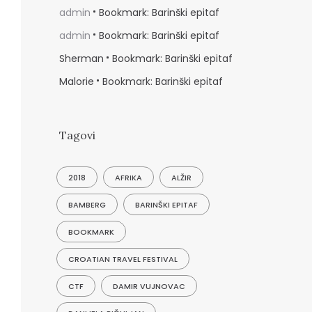
admin
Bookmark: Barinški epitaf
admin
Bookmark: Barinški epitaf
Sherman
Bookmark: Barinški epitaf
Malorie
Bookmark: Barinški epitaf
Tagovi
2018
AFRIKA
ALŽIR
BAMBERG
BARINŠKI EPITAF
BOOKMARK
CROATIAN TRAVEL FESTIVAL
CTF
DAMIR VUJNOVAC