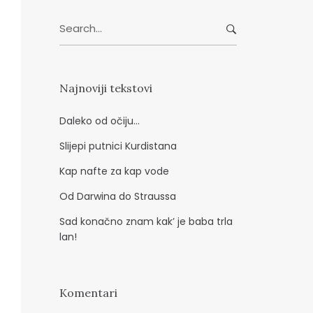
d
Search
r
for:
e
s
a
Najnoviji tekstovi
Daleko od očiju…
Slijepi putnici Kurdistana
Kap nafte za kap vode
Od Darwina do Straussa
Sad konačno znam kak’ je baba trla
lan!
Komentari