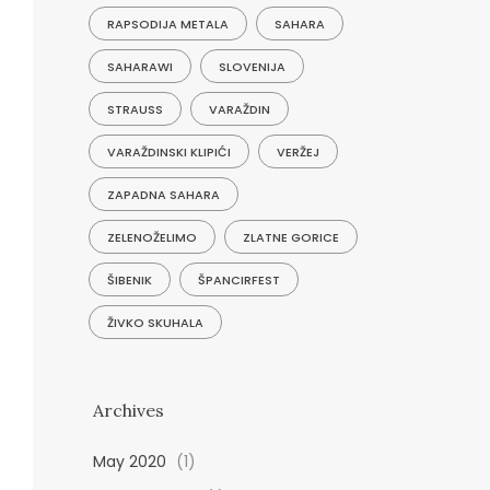
RAPSODIJA METALA
SAHARA
SAHARAWI
SLOVENIJA
STRAUSS
VARAŽDIN
VARAŽDINSKI KLIPIĆI
VERŽEJ
ZAPADNA SAHARA
ZELENOŽELIMO
ZLATNE GORICE
ŠIBENIK
ŠPANCIRFEST
ŽIVKO SKUHALA
Archives
May 2020
(1)