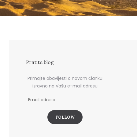
Pratite blog
Primajte obavijesti o novom članku
izravno na Vašu e-mail adresu
E
m
a
i
l
a