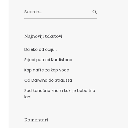
d
Search
r
for:
e
s
a
Najnoviji tekstovi
Daleko od očiju…
Slijepi putnici Kurdistana
Kap nafte za kap vode
Od Darwina do Straussa
Sad konačno znam kak’ je baba trla
lan!
Komentari