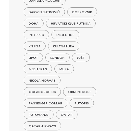
DANIJELA PIČULJAN
DARWIN BUTKOVIĆ
DOBROVNIK
DOHA
HRVATSKI KLUB PUTNIKA
INTERREG
IZBJEGLICE
KNJIGA
KULTNATURA
LIPOT
LONDON
LUŠT
MEDITERAN
MURA
NIKOLA HORVAT
OCEANORCHIDS
ORIJENTACIJE
PASSENGER.COM.HR
PUTOPIS
PUTOVANJE
QATAR
QATAR AIRWAYS