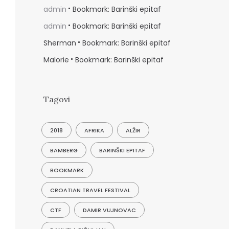
admin
Bookmark: Barinški epitaf
admin
Bookmark: Barinški epitaf
Sherman
Bookmark: Barinški epitaf
Malorie
Bookmark: Barinški epitaf
Tagovi
2018
AFRIKA
ALŽIR
BAMBERG
BARINŠKI EPITAF
BOOKMARK
CROATIAN TRAVEL FESTIVAL
CTF
DAMIR VUJNOVAC