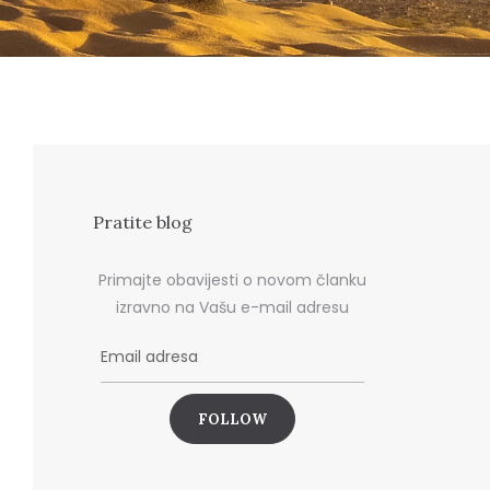
Pratite blog
Primajte obavijesti o novom članku
izravno na Vašu e-mail adresu
E
m
a
i
l
a