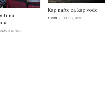
Kap nafte za kap vode
putnici
ADMIN
-
JULY 27, 2019
tana
ANUARY 8, 2020