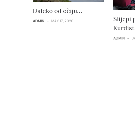
Daleko od očiju…
Slijepi 
ADMIN
-
MAY 17, 2020
Kurdis
ADMIN
-
J