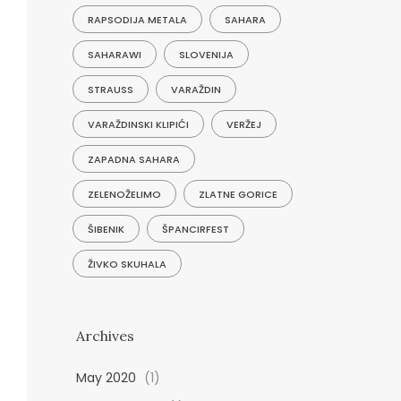
RAPSODIJA METALA
SAHARA
SAHARAWI
SLOVENIJA
STRAUSS
VARAŽDIN
VARAŽDINSKI KLIPIĆI
VERŽEJ
ZAPADNA SAHARA
ZELENOŽELIMO
ZLATNE GORICE
ŠIBENIK
ŠPANCIRFEST
ŽIVKO SKUHALA
Archives
May 2020
(1)