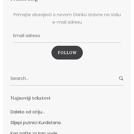
Primajte obavijesti o novom članku izravno na Vašu
e-mail adresu
E
m
a
i
l
a
Search
d
for:
r
e
Najnoviji tekstovi
s
a
Daleko od očiju…
Slijepi putnici Kurdistana
Kap nafte za kap vode