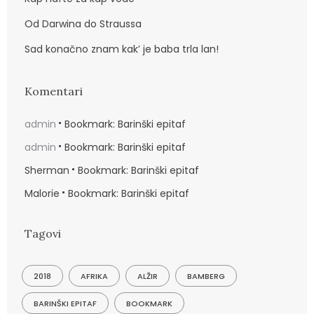
Od Darwina do Straussa
Sad konačno znam kak’ je baba trla lan!
Komentari
admin
Bookmark: Barinški epitaf
admin
Bookmark: Barinški epitaf
Sherman
Bookmark: Barinški epitaf
Malorie
Bookmark: Barinški epitaf
Tagovi
2018
AFRIKA
ALŽIR
BAMBERG
BARINŠKI EPITAF
BOOKMARK