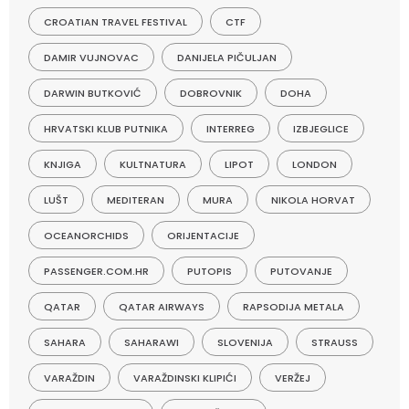
CROATIAN TRAVEL FESTIVAL
CTF
DAMIR VUJNOVAC
DANIJELA PIČULJAN
DARWIN BUTKOVIĆ
DOBROVNIK
DOHA
HRVATSKI KLUB PUTNIKA
INTERREG
IZBJEGLICE
KNJIGA
KULTNATURA
LIPOT
LONDON
LUŠT
MEDITERAN
MURA
NIKOLA HORVAT
OCEANORCHIDS
ORIJENTACIJE
PASSENGER.COM.HR
PUTOPIS
PUTOVANJE
QATAR
QATAR AIRWAYS
RAPSODIJA METALA
SAHARA
SAHARAWI
SLOVENIJA
STRAUSS
VARAŽDIN
VARAŽDINSKI KLIPIĆI
VERŽEJ