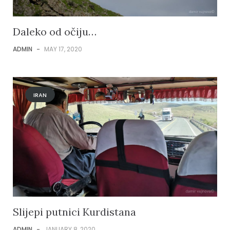
Daleko od očiju…
ADMIN
-
MAY 17, 2020
IRAN
Slijepi putnici Kurdistana
ADMIN
-
JANUARY 8, 2020