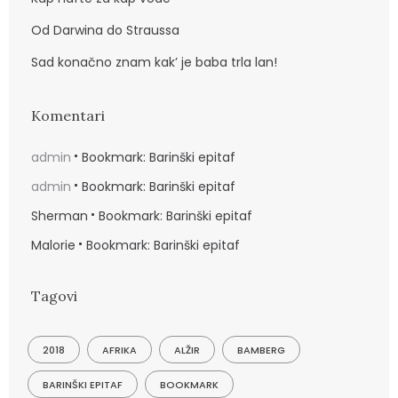
Od Darwina do Straussa
Sad konačno znam kak’ je baba trla lan!
Komentari
admin
Bookmark: Barinški epitaf
admin
Bookmark: Barinški epitaf
Sherman
Bookmark: Barinški epitaf
Malorie
Bookmark: Barinški epitaf
Tagovi
2018
AFRIKA
ALŽIR
BAMBERG
BARINŠKI EPITAF
BOOKMARK