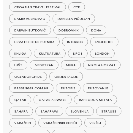
CROATIAN TRAVEL FESTIVAL
CTF
DAMIR VUJNOVAC
DANIJELA PIČULJAN
DARWIN BUTKOVIĆ
DOBROVNIK
DOHA
HRVATSKI KLUB PUTNIKA
INTERREG
IZBJEGLICE
KNJIGA
KULTNATURA
LIPOT
LONDON
LUŠT
MEDITERAN
MURA
NIKOLA HORVAT
OCEANORCHIDS
ORIJENTACIJE
PASSENGER.COM.HR
PUTOPIS
PUTOVANJE
QATAR
QATAR AIRWAYS
RAPSODIJA METALA
SAHARA
SAHARAWI
SLOVENIJA
STRAUSS
VARAŽDIN
VARAŽDINSKI KLIPIĆI
VERŽEJ