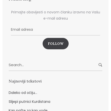
Primajte obavijesti o novom članku izravno na Vašu
e-mail adresu
E
m
a
i
l
a
Search
d
for:
r
e
Najnoviji tekstovi
s
a
Daleko od očiju…
Slijepi putnici Kurdistana
Kap nafte za kap vode