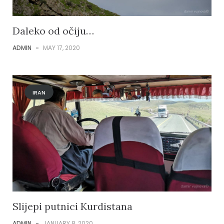
Daleko od očiju…
ADMIN
-
MAY 17, 2020
IRAN
Slijepi putnici Kurdistana
ADMIN
-
JANUARY 8, 2020