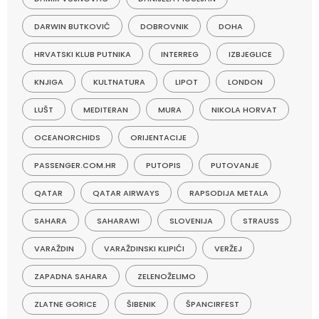
DARWIN BUTKOVIĆ
DOBROVNIK
DOHA
HRVATSKI KLUB PUTNIKA
INTERREG
IZBJEGLICE
KNJIGA
KULTNATURA
LIPOT
LONDON
LUŠT
MEDITERAN
MURA
NIKOLA HORVAT
OCEANORCHIDS
ORIJENTACIJE
PASSENGER.COM.HR
PUTOPIS
PUTOVANJE
QATAR
QATAR AIRWAYS
RAPSODIJA METALA
SAHARA
SAHARAWI
SLOVENIJA
STRAUSS
VARAŽDIN
VARAŽDINSKI KLIPIĆI
VERŽEJ
ZAPADNA SAHARA
ZELENOŽELIMO
ZLATNE GORICE
ŠIBENIK
ŠPANCIRFEST