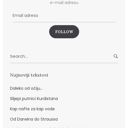
e-mail adresu
E
m
a
i
l
a
Search
d
for:
r
e
Najnoviji tekstovi
s
a
Daleko od očiju…
Slijepi putnici Kurdistana
Kap nafte za kap vode
Od Darwina do Straussa