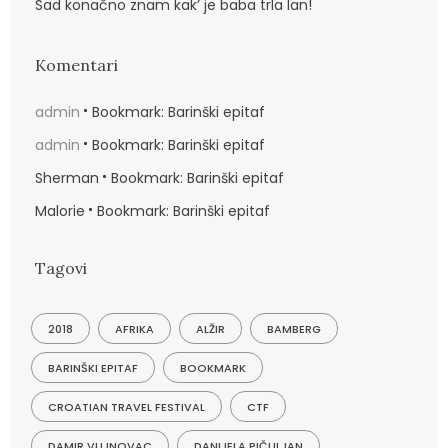
Sad konačno znam kak’ je baba trla lan!
Komentari
admin
Bookmark: Barinški epitaf
admin
Bookmark: Barinški epitaf
Sherman
Bookmark: Barinški epitaf
Malorie
Bookmark: Barinški epitaf
Tagovi
2018
AFRIKA
ALŽIR
BAMBERG
BARINŠKI EPITAF
BOOKMARK
CROATIAN TRAVEL FESTIVAL
CTF
DAMIR VUJNOVAC
DANIJELA PIČULJAN